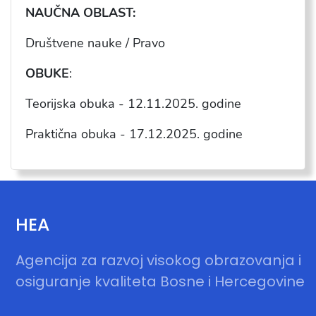
NAU
ČNA OBLAST:
Dru
štvene nauke / Pravo
OBUKE
:
Teorijska obuka -
12.11.2025
. godine
Praktična obuka -
17
.1
2
.202
5
. godine
HEA
Agencija za razvoj visokog obrazovanja i
osiguranje kvaliteta Bosne i Hercegovine