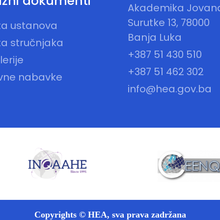
žni dokumenti
Akademika Jovan
Surutke 13, 78000
sta ustanova
Banja Luka
ta stručnjaka
+387 51 430 510
erije
+387 51 462 302
vne nabavke
info@hea.gov.ba
Copyrights © HEA, sva prava zadržana