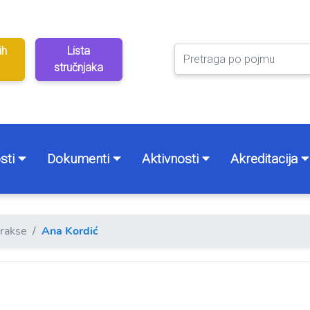
ih
Lista
stručnjaka
sti
Dokumenti
Aktivnosti
Akreditacija
prakse
Ana Kordić