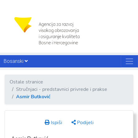
Bosanski
Ostale stranice
Stručnjaci - predstavnici privrede i prakse
Asmir Butković
Ispiši
Podijeli