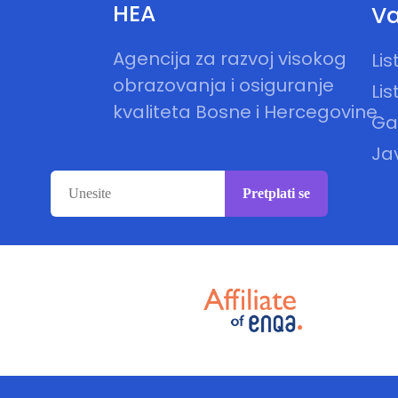
HEA
Va
Agencija za razvoj visokog
Li
obrazovanja i osiguranje
Lis
kvaliteta Bosne i Hercegovine
Gal
Ja
Pretplati se