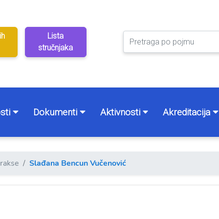
ih
Lista
stručnjaka
sti
Dokumenti
Aktivnosti
Akreditacija
prakse
Slađana Bencun Vučenović