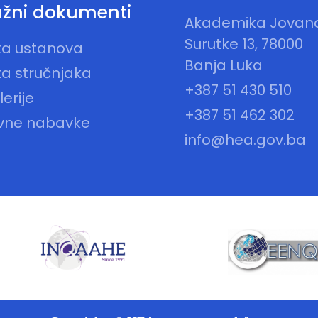
žni dokumenti
Akademika Jovan
Surutke 13, 78000
sta ustanova
Banja Luka
ta stručnjaka
+387 51 430 510
erije
+387 51 462 302
vne nabavke
info@hea.gov.ba