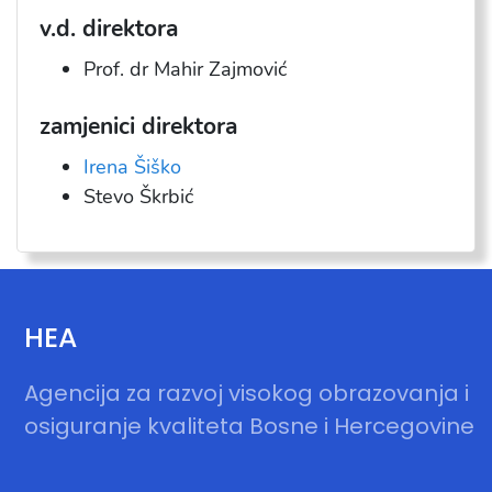
v.d. direktora
Prof. dr Mahir Zajmović
zamjenici direktora
Irena Šiško
Stevo Škrbić
HEA
Agencija za razvoj visokog obrazovanja i
osiguranje kvaliteta Bosne i Hercegovine