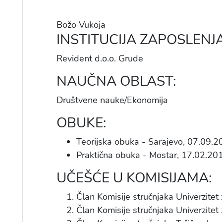
Božo Vukoja
INSTITUCIJA ZAPOSLENJA
Revident d.o.o. Grude
NAUČNA OBLAST:
Društvene nauke/Ekonomija
OBUKE:
Teorijska obuka - Sarajevo, 07.09.2
Praktična obuka - Mostar, 17.02.20
UČEŠĆE U KOMISIJAMA:
Član Komisije stručnjaka Univerzite
Član Komisije stručnjaka Univerzitet