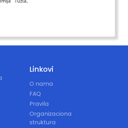
mija“ Tuzla,
Linkovi
a
O nama
FAQ
Pravila
Organizaciona
struktura