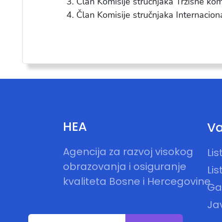
Član Komisije stručnjaka Tržišne ko
Član Komisije stručnjaka Internaciona
HEA
Va
Agencija za razvoj visokog
Li
obrazovanja i osiguranje
Lis
kvaliteta Bosne i Hercegovine
Gal
Ja