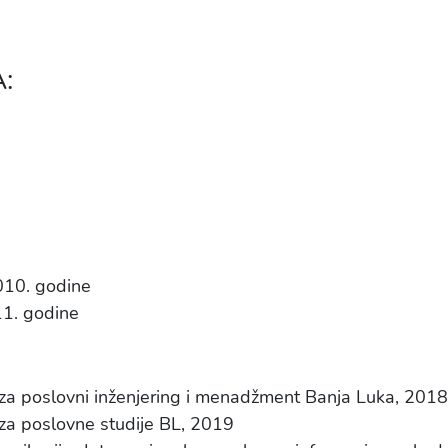
:
010. godine
11. godine
t za poslovni inženjering i menadžment Banja Luka, 2018
 za poslovne studije BL, 2019