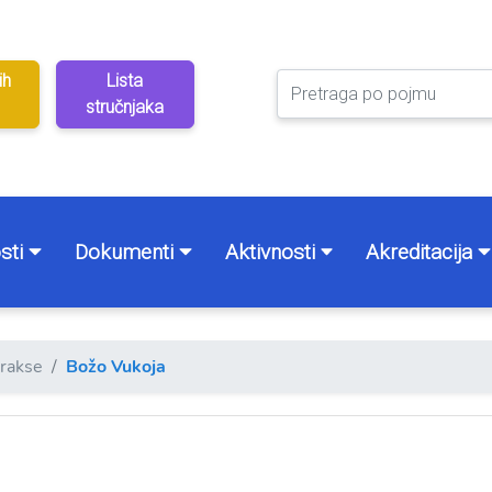
ih
Lista
stručnjaka
sti
Dokumenti
Aktivnosti
Akreditacija
prakse
Božo Vukoja