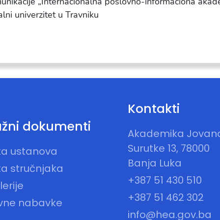
munikacije „Internacionalna poslovno-informaciona akade
lni univerzitet u Travniku
Kontakti
žni dokumenti
Akademika Jovan
Surutke 13, 78000
sta ustanova
Banja Luka
ta stručnjaka
+387 51 430 510
erije
+387 51 462 302
vne nabavke
info@hea.gov.ba