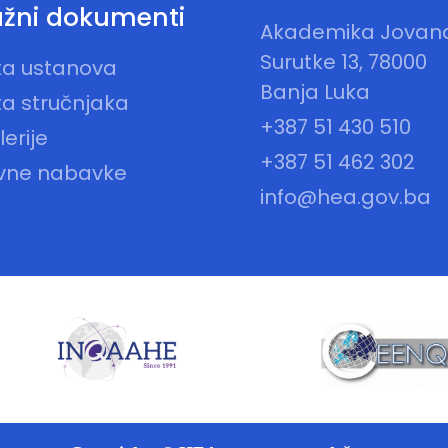
žni dokumenti
Akademika Jovan
Surutke 13, 78000
sta ustanova
Banja Luka
ta stručnjaka
+387 51 430 510
erije
+387 51 462 302
vne nabavke
info@hea.gov.ba