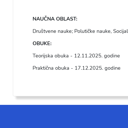
NAU
ČNA OBLAST:
Društvene nauke; Polutičke nauke, Socijal
OBUKE:
Teorijska obuka -
12.11.2025
. godine
Praktična obuka -
17
.1
2
.202
5
. godine