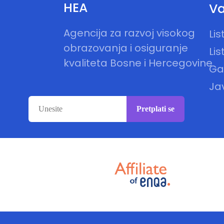
HEA
Va
Agencija za razvoj visokog
Li
obrazovanja i osiguranje
Lis
kvaliteta Bosne i Hercegovine
Gal
Ja
Pretplati se