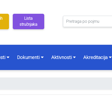
ih
Lista
stručnjaka
sti
Dokumenti
Aktivnosti
Akreditacija