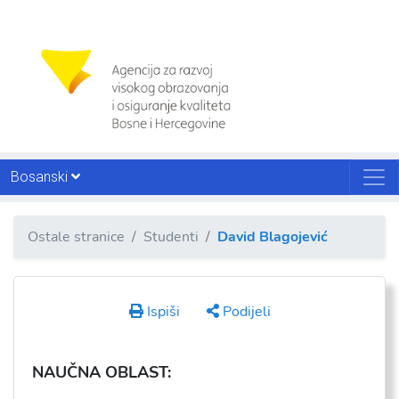
Bosanski
Ostale stranice
Studenti
David Blagojević
Ispiši
Podijeli
NAU
ČNA OBLAST: