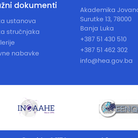
žni dokumenti
Akademika Jovan
Surutke 13, 78000
sta ustanova
Banja Luka
ta stručnjaka
+387 51 430 510
erije
+387 51 462 302
vne nabavke
info@hea.gov.ba