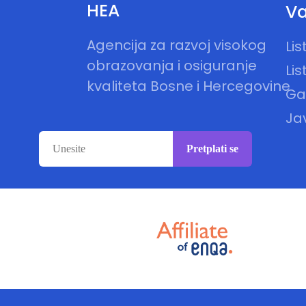
HEA
Va
Agencija za razvoj visokog
Li
obrazovanja i osiguranje
Lis
kvaliteta Bosne i Hercegovine
Gal
Ja
Pretplati se