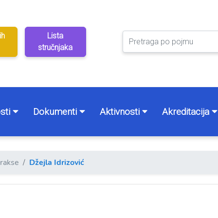
ih
Lista
stručnjaka
sti
Dokumenti
Aktivnosti
Akreditacija
prakse
Džejla Idrizović