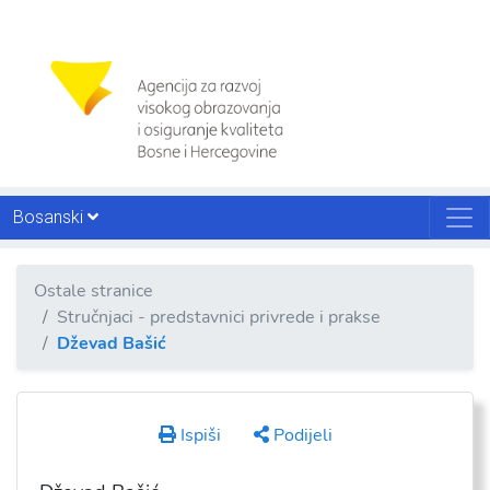
Bosanski
Ostale stranice
Stručnjaci - predstavnici privrede i prakse
Dževad Bašić
Ispiši
Podijeli