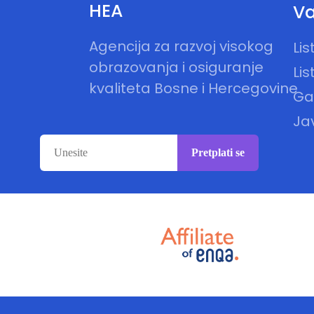
HEA
Va
Agencija za razvoj visokog
Li
obrazovanja i osiguranje
Lis
kvaliteta Bosne i Hercegovine
Gal
Ja
Pretplati se