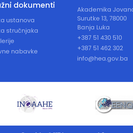
žni dokumenti
Akademika Jovan
Surutke 13, 78000
sta ustanova
Banja Luka
ta stručnjaka
+387 51 430 510
erije
+387 51 462 302
vne nabavke
info@hea.gov.ba