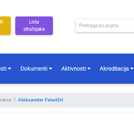
ih
Lista
stručnjaka
sti
Dokumenti
Aktivnosti
Akreditacija
prakse
Aleksandar Faladžić