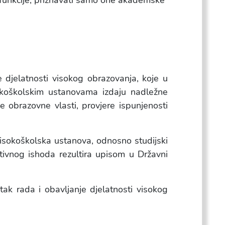
ne funkcije, priznavati samo one akademske
e djelatnosti visokog obrazovanja, koje u
sokoškolskim ustanovama izdaju nadležne
e obrazovne vlasti, provjere ispunjenosti
 visokoškolska ustanova, odnosno studijski
itivnog ishoda rezultira upisom u Državni
etak rada i obavljanje djelatnosti visokog