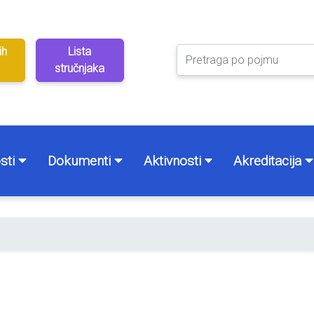
ih
Lista
stručnjaka
sti
Dokumenti
Aktivnosti
Akreditacija