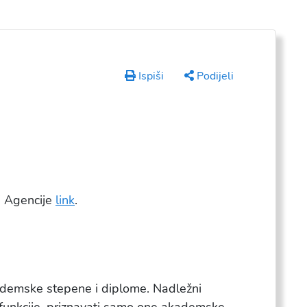
Ispiši
Podijeli
ci Agencije
link
.
ademske stepene i diplome. Nadležni