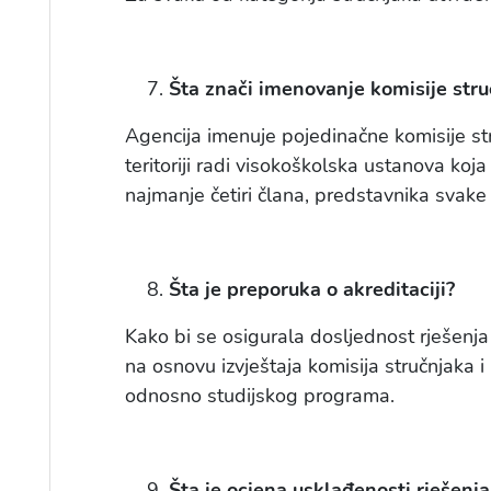
Šta znači imenovanje komisije str
Agencija imenuje pojedinačne komisije str
teritoriji radi visokoškolska ustanova koja
najmanje četiri člana, predstavnika svake 
Šta je preporuka o akreditaciji?
Kako bi se osigurala dosljednost rješenja 
na osnovu izvještaja komisija stručnjaka 
odnosno studijskog programa.
Šta je ocjena usklađenosti rješenja 