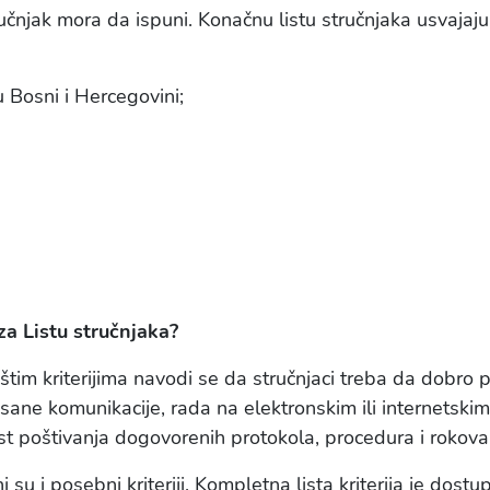
ručnjak mora da ispuni. Konačnu listu stručnjaka usvajaj
Bosni i Hercegovini;
 za Listu stručnjaka?
pštim kriterijima navodi se da stručnjaci treba da dobro p
sane komunikacije, rada na elektronskim ili internetsk
st poštivanja dogovorenih protokola, procedura i rokova
 su i posebni kriteriji. Kompletna lista kriterija je dost