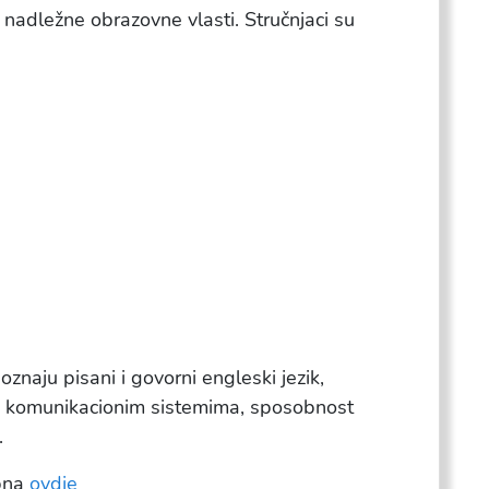
u nadležne obrazovne vlasti. Stručnjaci su
oznaju pisani i govorni engleski jezik,
im komunikacionim sistemima, sposobnost
.
upna
ovdje