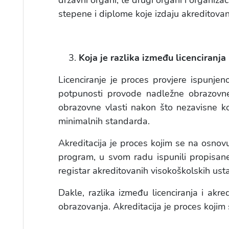
državni organi, te drugi organi i organiza
stepene i diplome koje izdaju akreditova
Koja je razlika između licenciranja 
Licenciranje je proces provjere ispunjen
potpunosti provode nadležne obrazovne 
obrazovne vlasti nakon što nezavisne kom
minimalnih standarda.
Akreditacija je proces kojim se na osnovu
program, u svom radu ispunili propisane 
registar akreditovanih visokoškolskih ust
Dakle, razlika između licenciranja i akre
obrazovanja. Akreditacija je proces kojim