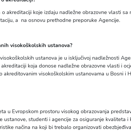
a o akreditaciji koje izdaju nadležne obrazovne vlasti s
ditaciju, a na osnovu prethodne preporuke Agencije.
anih visokoškolskih ustanova?
isokoškolskih ustanova je u isključivoj nadležnosti Agenc
akreditaciji koja donose nadležne obrazovne vlasti i oc
u o akreditovanim visokoškolskim ustanovama u Bosni i 
teta u Evropskom prostoru visokog obrazovanja predstavl
 ustanove, studenti i agencije za osiguranje kvaliteta i k
ristike načina na koji bi trebalo organizovati obezbjeđi