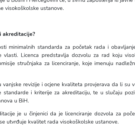
cije u Bosni i Hercegovini će, u svrhu zaposlenja ili jav
ne visokoškolske ustanove.
i akreditacije?
osti minimalnih standarda za početak rada i obavljanj
vlasti. Licenca predstavlja dozvolu za rad koju vi
isije stručnjaka za licenciranje, koje imenuju nadležn
 vanjske revizije i ocjene kvaliteta provjerava da li su
standarde i kriterije za akreditaciju, te u slučaju poz
anova u BiH.
ditacije je u činjenici da je licenciranje dozvola za poč
 se utvrđuje kvalitet rada visokoškolske ustanove.