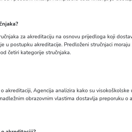
učnjaka?
učnjaka za akreditaciju na osnovu prijedloga koji dostav
 je u postupku akreditacije. Predloženi stručnjaci moraju b
od četiri kategorije stručnjaka.
o akreditaciji, Agencija analizira kako su visokoškolske u
i nadležnim obrazovnim vlastima dostavlja preporuku o a
o akreditaciji?