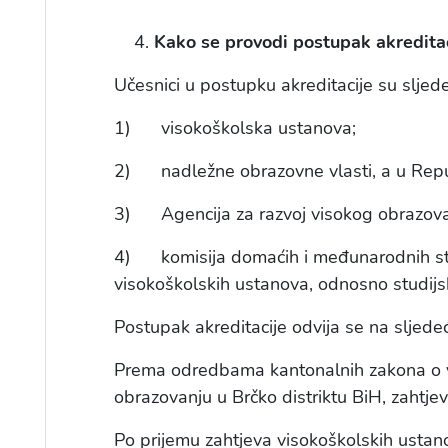
Kako se provodi postupak akredita
Učesnici u postupku akreditacije su sljede
1) visokoškolska ustanova;
2) nadležne obrazovne vlasti, a u Republ
3) Agencija za razvoj visokog obrazovanj
4) komisija domaćih i međunarodnih stručn
visokoškolskih ustanova, odnosno studij
Postupak akreditacije odvija se na sljedeć
Prema odredbama kantonalnih zakona o v
obrazovanju u Brčko distriktu BiH, zahtje
Po prijemu zahtjeva visokoškolskih ustano