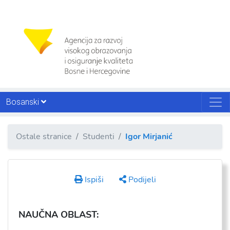
Bosanski
Ostale stranice
Studenti
Igor Mirjanić
Ispiši
Podijeli
NAU
ČNA OBLAST: