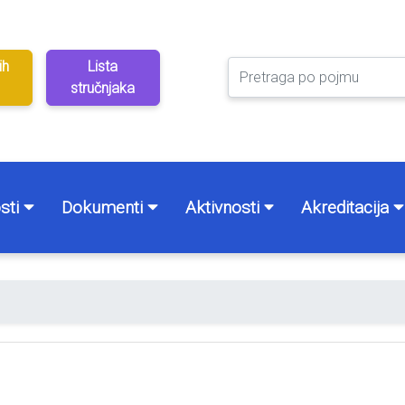
ih
Lista
stručnjaka
sti
Dokumenti
Aktivnosti
Akreditacija