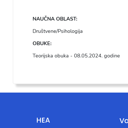
NAU
ČNA OBLAST:
Dru
štvene/Psihologija
OBUKE:
Teorijska obuka -
08.05.2024
. godine
HEA
Va