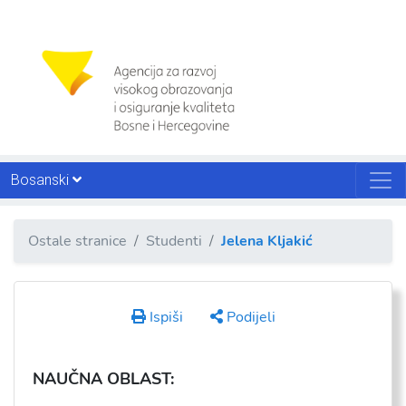
Bosanski
Ostale stranice
Studenti
Jelena Kljakić
Ispiši
Podijeli
NAU
ČNA OBLAST: