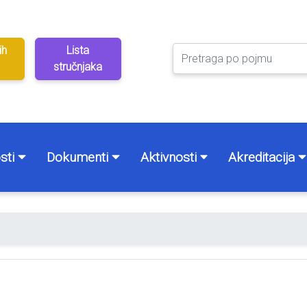
ih
Lista
stručnjaka
sti
Dokumenti
Aktivnosti
Akreditacija