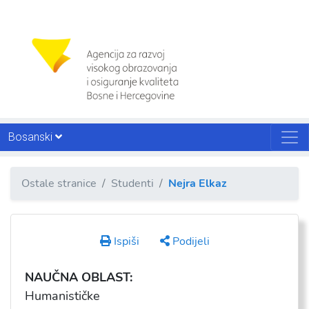
Bosanski
Ostale stranice
Studenti
Nejra Elkaz
Ispiši
Podijeli
NAUČNA OBLAST:
Humanističke