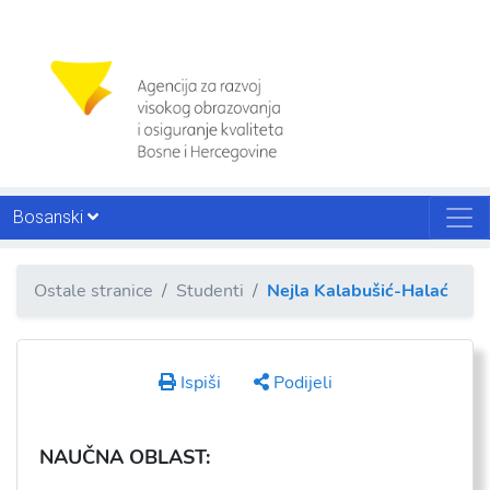
Bosanski
Ostale stranice
Studenti
Nejla Kalabušić-Halać
Ispiši
Podijeli
NAU
ČNA OBLAST: