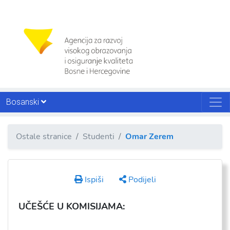
Bosanski
Ostale stranice
Studenti
Omar Zerem
Ispiši
Podijeli
UČEŠĆE U KOMISIJAMA: