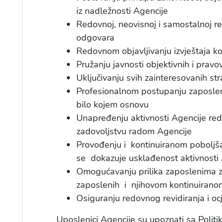
iz nadležnosti Agencije
Redovnoj, neovisnoj i samostalnoj rea
odgovara
Redovnom objavljivanju izvještaja koj
Pružanju javnosti objektivnih i prav
Uključivanju svih zainteresovanih str
Profesionalnom postupanju zaposlenih
bilo kojem osnovu
Unapređenju aktivnosti Agencije red
zadovoljstvu radom Agencije
Provođenju i kontinuiranom poboljšav
se dokazuje usklađenost aktivnost
Omogućavanju prilika zaposlenima za
zaposlenih i njihovom kontinuiranom
Osiguranju redovnog revidiranja i ocje
Uposlenici Agencije su upoznati sa Polit