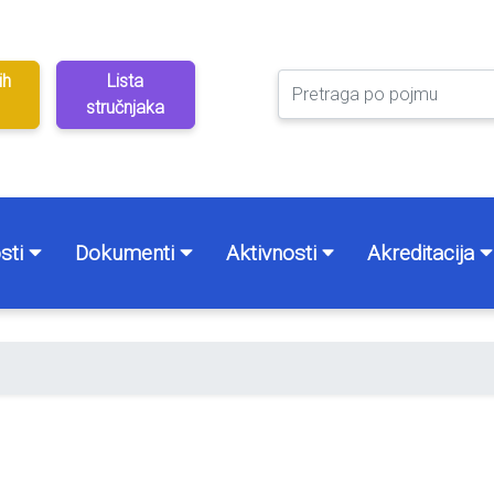
ih
Lista
stručnjaka
sti
Dokumenti
Aktivnosti
Akreditacija