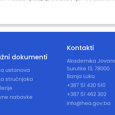
Kontakti
žni dokumenti
Akademika Jovan
Surutke 13, 78000
sta ustanova
Banja Luka
ta stručnjaka
+387 51 430 510
erije
+387 51 462 302
vne nabavke
info@hea.gov.ba