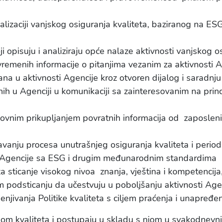
lizaciji vanjskog osiguranja kvaliteta, baziranog na ESG
i opisuju i analiziraju opće nalaze aktivnosti vanjskog o
ovremenih informacije o pitanjima vezanim za aktivnosti 
ana u aktivnosti Agencije kroz otvoren dijalog i saradnju
 u Agenciji u komunikaciji sa zainteresovanim na princ
ovnim prikupljanjem povratnih informacija od zaposleni
anju procesa unutrašnjeg osiguranja kvaliteta i periodi
i Agencije sa ESG i drugim međunarodnim standardima
 sticanje visokog nivoa znanja, vještina i kompetencija
 podsticanju da učestvuju u poboljšanju aktivnosti Age
njivanja Politike kvaliteta s ciljem praćenja i unapređen
ikom kvaliteta i postupaju u skladu s njom u svakodnevn