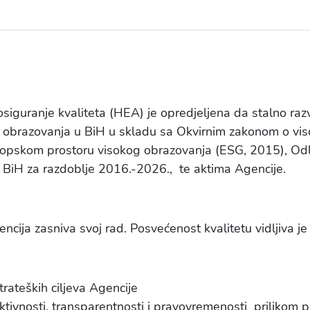
siguranje kvaliteta (HEA) je opredjeljena da stalno razv
og obrazovanja u BiH u skladu sa Okvirnim zakonom o vi
vropskom prostoru visokog obrazovanja (ESG, 2015), Odl
u BiH za razdoblje 2016.-2026., te aktima Agencije.
ncija zasniva svoj rad. Posvećenost kvalitetu vidljiva je 
 strateških ciljeva Agencije
ektivnosti, transparentnosti i pravovremenosti prilikom 