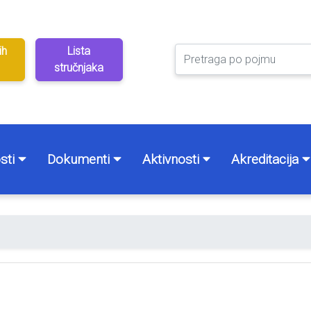
ih
Lista
stručnjaka
sti
Dokumenti
Aktivnosti
Akreditacija