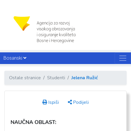
Bosanski
Ostale stranice
Studenti
Jelena Ružić
Ispiši
Podijeli
NAU
ČNA OBLAST: