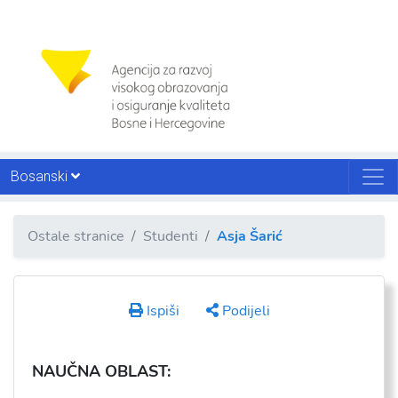
Bosanski
Ostale stranice
Studenti
Asja Šarić
Ispiši
Podijeli
NAU
ČNA OBLAST: