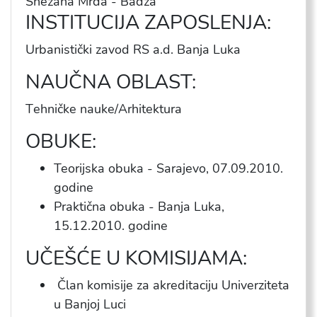
Snežana Mrđa - Badža
INSTITUCIJA ZAPOSLENJA:
Urbanistički zavod RS a.d. Banja Luka
NAUČNA OBLAST:
Тehničke nauke/Arhitektura
OBUKE:
Teorijska obuka - Sarajevo, 07.09.2010.
godine
Praktična obuka - Banja Luka,
15.12.2010. godine
UČEŠĆE U KOMISIJAMA:
Član komisije za akreditaciju Univerziteta
u Banjoj Luci