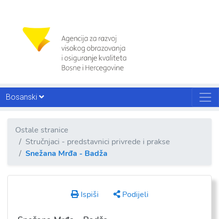
Bosanski
Ostale stranice
Stručnjaci - predstavnici privrede i prakse
Snežana Mrđa - Badža
Ispiši
Podijeli