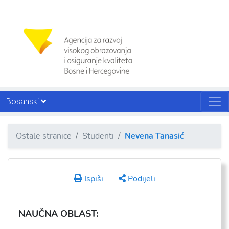
Bosanski
Ostale stranice
Studenti
Nevena Tanasić
Ispiši
Podijeli
NAU
ČNA OBLAST: