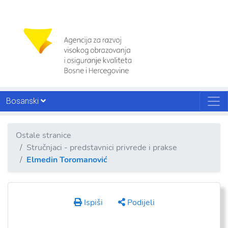
Bosanski
Ostale stranice
Stručnjaci - predstavnici privrede i prakse
Elmedin Toromanović
Ispiši
Podijeli