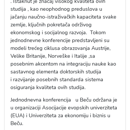
. Istaknut je značaj visokog kvaliteta ovih
studija , kao neophodnog preduslova u
jačanju naučno-istraživačkih kapaciteta svake
zemlje, ključnih pokretača održivog
ekonomskog i socijalnog razvoja. Tokom
jednodnevne konferencije predstavljeni su
modeli trećeg ciklusa obrazovanja Austrije,
Velike Britanije, Norveške i Italije ,sa
posebnim akcentom na integraciju nauke kao
sastavnog elementa doktorskih studija
i razvijanje posebnih standarda sistema
osiguranja kvaliteta ovih studija.
Jednodnevna konferencija u Beču održana je
u organizaciji Asocijacije evopskih univerziteta
(EUA) i Univerziteta za ekonomiju i biznis u
Beču.