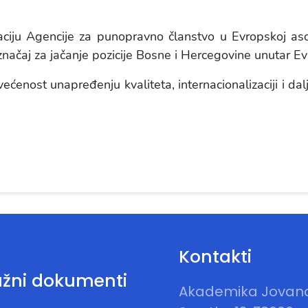
ciju Agencije za punopravno članstvo u Evropskoj asoc
načaj za jačanje pozicije Bosne i Hercegovine unutar E
ćenost unapređenju kvaliteta, internacionalizaciji i da
Kontakti
žni dokumenti
Akademika Jovan