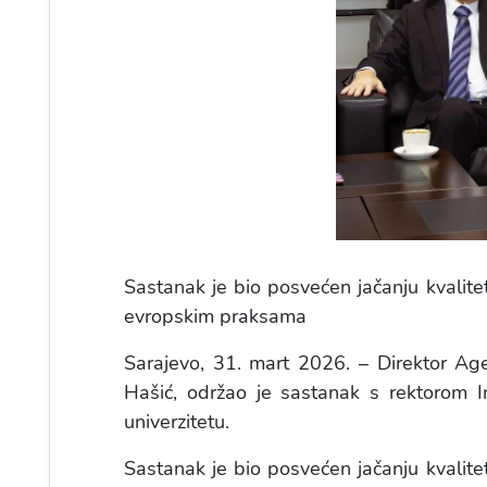
Sastanak je bio posvećen jačanju kvalite
evropskim praksama
Sarajevo, 31. mart 2026. – Direktor Age
Hašić, održao je sastanak s rektorom I
univerzitetu.
Sastanak je bio posvećen jačanju kvalite