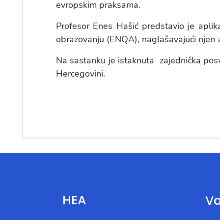
evropskim praksama.
Profesor Enes Hašić predstavio je aplika
obrazovanju (ENQA), naglašavajući njen z
Na sastanku je istaknuta zajednička posve
Hercegovini.
HEA
Va