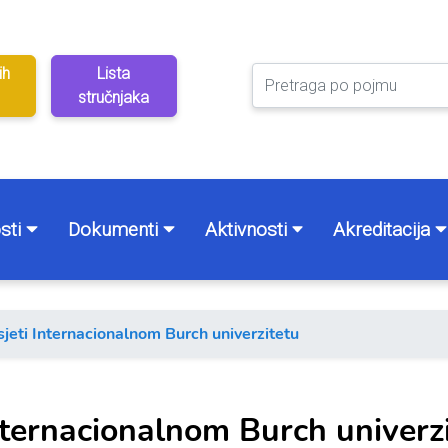
ih
Lista
stručnjaka
sti
Dokumenti
Aktivnosti
Akreditacija
jeti Internacionalnom Burch univerzitetu
nternacionalnom Burch univerz