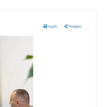
Ispiši
Podijeli