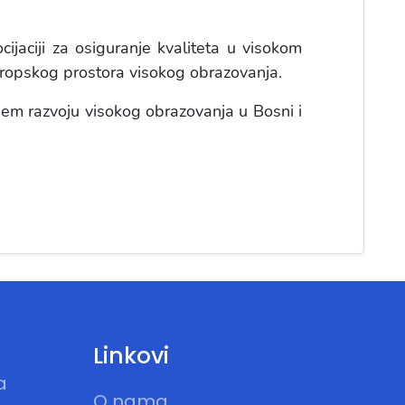
ijaciji za osiguranje kvaliteta u visokom
vropskog prostora visokog obrazovanja.
ljem razvoju visokog obrazovanja u Bosni i
Linkovi
a
O nama