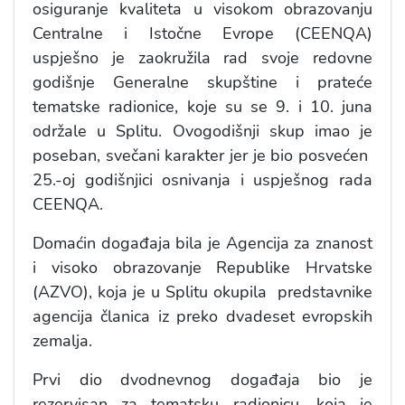
osiguranje kvaliteta u visokom obrazovanju
Centralne i Istočne Evrope (CEENQA)
uspješno je zaokružila rad svoje redovne
godišnje Generalne skupštine i prateće
tematske radionice, koje su se 9. i 10. juna
održale u Splitu. Ovogodišnji skup imao je
poseban, svečani karakter jer je bio posvećen
25.-oj godišnjici osnivanja i uspješnog rada
CEENQA.
​Domaćin događaja bila je Agencija za znanost
i visoko obrazovanje Republike Hrvatske
(AZVO), koja je u Splitu okupila predstavnike
agencija članica iz preko dvadeset evropskih
zemalja.
​​Prvi dio dvodnevnog događaja bio je
rezervisan za tematsku radionicu, koja je