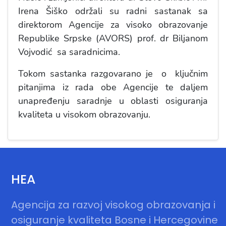
Irena Šiško održali su radni sastanak sa
direktorom Agencije za visoko obrazovanje
Republike Srpske (AVORS) prof. dr Biljanom
Vojvodić sa saradnicima.
Tokom sastanka razgovarano je o ključnim
pitanjima iz rada obe Agencije te daljem
unapređenju saradnje u oblasti osiguranja
kvaliteta u visokom obrazovanju.
HEA
Agencija za razvoj visokog obrazovanja i
osiguranje kvaliteta Bosne i Hercegovine