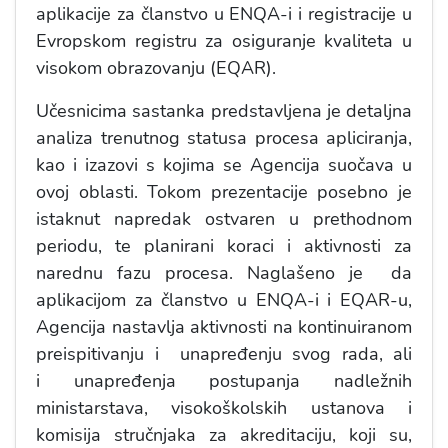
aplikacije za članstvo u ENQA-i i registracije u
Evropskom registru za osiguranje kvaliteta u
visokom obrazovanju (EQAR).
Učesnicima sastanka predstavljena je detaljna
analiza trenutnog statusa procesa apliciranja,
kao i izazovi s kojima se Agencija suočava u
ovoj oblasti. Tokom prezentacije posebno je
istaknut napredak ostvaren u prethodnom
periodu, te planirani koraci i aktivnosti za
narednu fazu procesa. Naglašeno je da
aplikacijom za članstvo u ENQA-i i EQAR-u,
Agencija nastavlja aktivnosti na kontinuiranom
preispitivanju i unapređenju svog rada, ali
i unapređenja postupanja nadležnih
ministarstava, visokoškolskih ustanova i
komisija stručnjaka za akreditaciju, koji su,