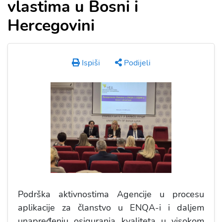
vlastima u Bosni i
Hercegovini
Ispiši
Podijeli
Podrška aktivnostima Agencije u procesu
aplikacije za članstvo u ENQA-i i daljem
unapređenju osiguranja kvaliteta u visokom