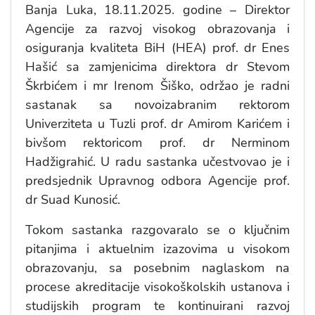
Banja Luka, 18.11.2025. godine – Direktor
Agencije za razvoj visokog obrazovanja i
osiguranja kvaliteta BiH (HEA) prof. dr Enes
Hašić sa zamjenicima direktora dr Stevom
Škrbićem i mr Irenom Šiško, održao je radni
sastanak sa novoizabranim rektorom
Univerziteta u Tuzli prof. dr Amirom Karićem i
bivšom rektoricom prof. dr Nerminom
Hadžigrahić. U radu sastanka učestvovao je i
predsjednik Upravnog odbora Agencije prof.
dr Suad Kunosić.
Tokom sastanka razgovaralo se o ključnim
pitanjima i aktuelnim izazovima u visokom
obrazovanju, sa posebnim naglaskom na
procese akreditacije visokoškolskih ustanova i
studijskih program te kontinuirani razvoj